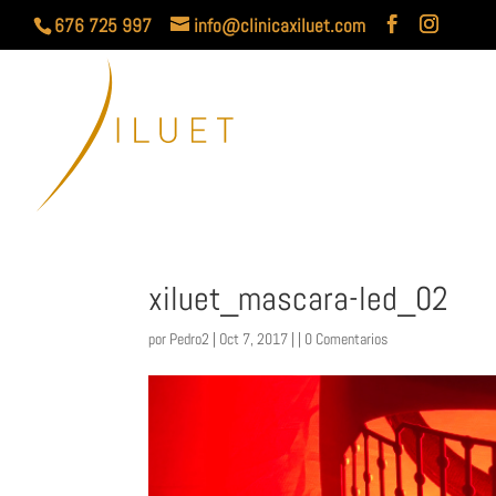
676 725 997
info@clinicaxiluet.com
xiluet_mascara-led_02
por
Pedro2
| Oct 7, 2017 | |
0 Comentarios