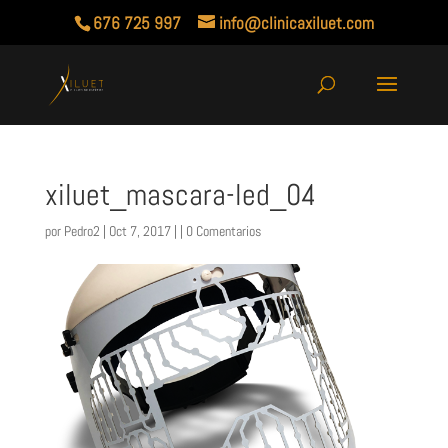
676 725 997
info@clinicaxiluet.com
xiluet_mascara-led_04
por
Pedro2
| Oct 7, 2017 | |
0 Comentarios