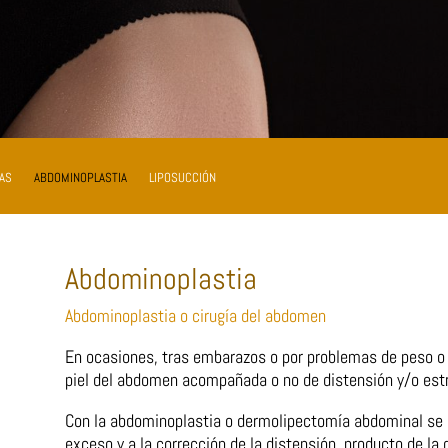
AS
ABDOMINOPLASTIA
LIPOSUCCIÓN
Abdominoplastia
Abdominoplastia o cirugía del abdomen
En ocasiones, tras embarazos o por problemas de peso o c
piel del abdomen acompañada o no de distensión y/o estr
Con la abdominoplastia o dermolipectomía abdominal se pr
exceso y a la corrección de la distensión, producto de la