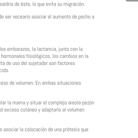
aldría de éste, lo que evita su migración.
de ser neceario asociar el aumento de pecho a
os embarazos, la lactancia, junto con la
 hormonales fisiológicos, los cambios en la
lta de uso del sujetador son factores
cido.
ceso de volumen. En ambas situaciones
elar la mama y situar el complejo areola-pezón
 el exceso cutáneo y adaptarlo al volumen
 asociar la colocación de una prótesis que