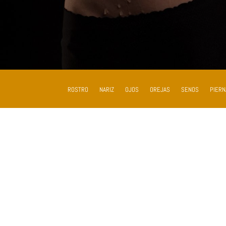
ROSTRO
NARIZ
OJOS
OREJAS
SENOS
PIERN