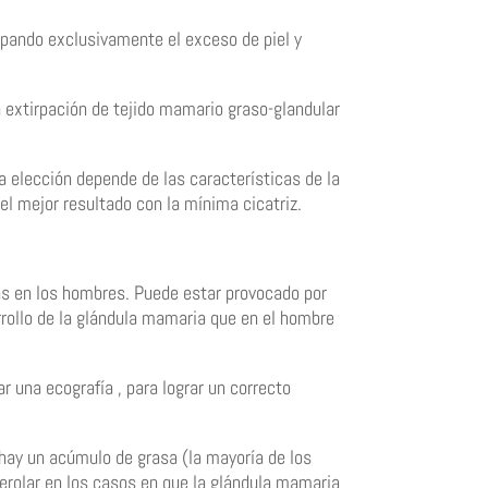
irpando exclusivamente el exceso de piel y
 extirpación de tejido mamario graso-glandular
a elección depende de las características de la
el mejor resultado con la mínima cicatriz.
s en los hombres. Puede estar provocado por
rollo de la glándula mamaria que en el hombre
r una ecografía , para lograr un correcto
hay un acúmulo de grasa (la mayoría de los
aerolar en los casos en que la glándula mamaria