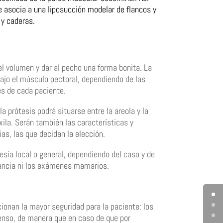
e asocia a una liposucción modelar de flancos y
 y caderas.
l volumen y dar al pecho una forma bonita. La
ajo el músculo pectoral, dependiendo de las
es de cada paciente.
a prótesis podrá situarse entre la areola y la
xila. Serán también las características y
as, las que decidan la elección.
sia local o general, dependiendo del caso y de
ctancia ni los exámenes mamarios.
ionan la mayor seguridad para la paciente: los
enso, de manera que en caso de que por