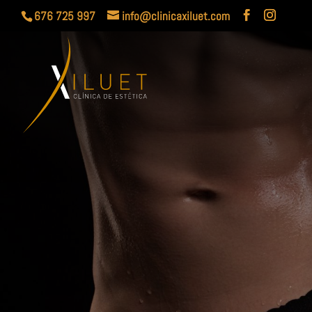
676 725 997
info@clinicaxiluet.com